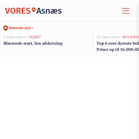
VORES
Asnæs
Seneste nyt ›
2 timer siden |
VEJRET
18 timer siden |
BOLIGM
Blæsende start, lun afslutning
Top 6 over dyreste boli
Priser op til 16.000.0