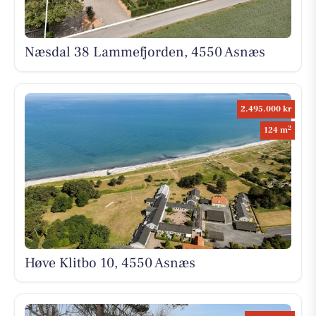
Næsdal 38 Lammefjorden, 4550 Asnæs
2.495.000 kr
2
124 m
Høve Klitbo 10, 4550 Asnæs