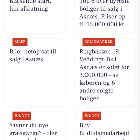
Blæsende start,
Top 6 over dyreste
lun afslutning
boliger til salg i
Asnæs. Priser op
til 16.000.000 kr
BILER
BOLIGMARKED
Biler netop sat til
Ringbakken 19,
salg i Asnæs
Veddinge Bk i
Asnæs er solgt for
3.200.000 - se
køberen og 6
andre solgte
boliger
JOBNYT
JOBNYT
Savner du nye
Bliv
græsgange? - Her
fuldtidsmedarbejd