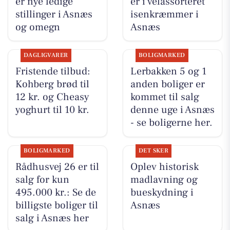
er nye ledige
er i velassorteret
stillinger i Asnæs
isenkræmmer i
og omegn
Asnæs
DAGLIGVARER
BOLIGMARKED
Fristende tilbud:
Lerbakken 5 og 1
Kohberg brød til
anden boliger er
12 kr. og Cheasy
kommet til salg
yoghurt til 10 kr.
denne uge i Asnæs
- se boligerne her.
BOLIGMARKED
DET SKER
Rådhusvej 26 er til
Oplev historisk
salg for kun
madlavning og
495.000 kr.: Se de
bueskydning i
billigste boliger til
Asnæs
salg i Asnæs her