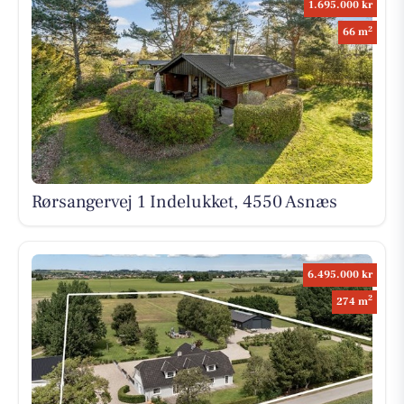
1.695.000 kr
2
66 m
Rørsangervej 1 Indelukket, 4550 Asnæs
6.495.000 kr
2
274 m