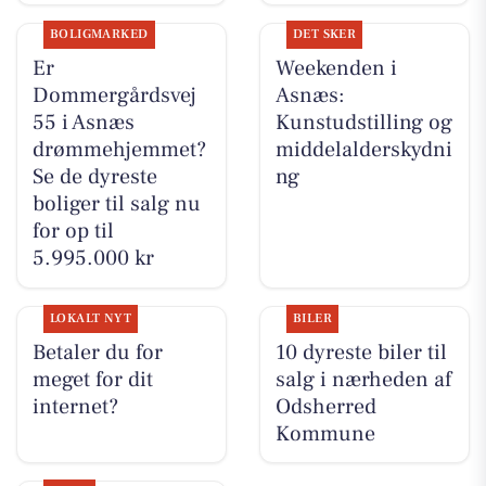
BOLIGMARKED
DET SKER
Er
Weekenden i
Dommergårdsvej
Asnæs:
55 i Asnæs
Kunstudstilling og
drømmehjemmet?
middelalderskydni
Se de dyreste
ng
boliger til salg nu
for op til
5.995.000 kr
LOKALT NYT
BILER
Betaler du for
10 dyreste biler til
meget for dit
salg i nærheden af
internet?
Odsherred
Kommune