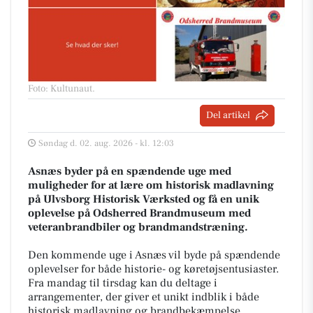
Foto: Kultunaut
.
Del artikel
Søndag d. 02. aug. 2026 - kl. 12:03
Asnæs byder på en spændende uge med
muligheder for at lære om historisk madlavning
på Ulvsborg Historisk Værksted og få en unik
oplevelse på Odsherred Brandmuseum med
veteranbrandbiler og brandmandstræning.
Den kommende uge i Asnæs vil byde på spændende
oplevelser for både historie- og køretøjsentusiaster.
Fra mandag til tirsdag kan du deltage i
arrangementer, der giver et unikt indblik i både
historisk madlavning og brandbekæmpelse.