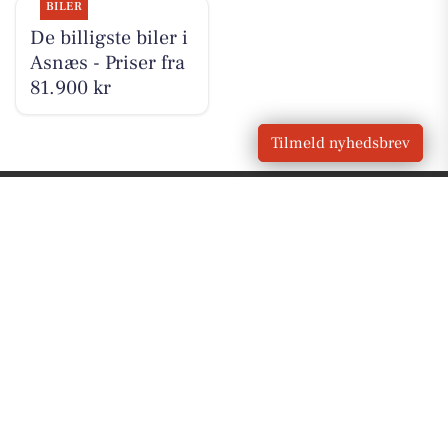
BILER
De billigste biler i
Asnæs - Priser fra
81.900 kr
Tilmeld nyhedsbrev
VORES
Asnæs
OM VORES DIGITAL
Om os