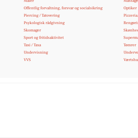
Maler
Massag
Offentlig forvaltning, forsvar og socialsikring
Optiker
Piercing / Tatovering
Pizzeria
Psykologisk rådgivning
Rengøri
Skomager
Skønhed
Sport og fritidsaktivitet
Superm
Taxi / Taxa
Tømrer
Undervisning
Undervo
VVS
Værtshus