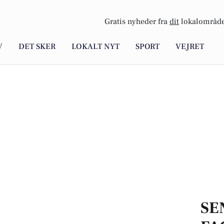
Gratis nyheder fra
dit
lokalområde
V
DET SKER
LOKALT NYT
SPORT
VEJRET
SE