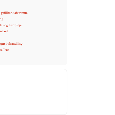
e
, grillbar, isbar mm.
ng
s- og hudpleje
arked
gnsbehandling
 / bar