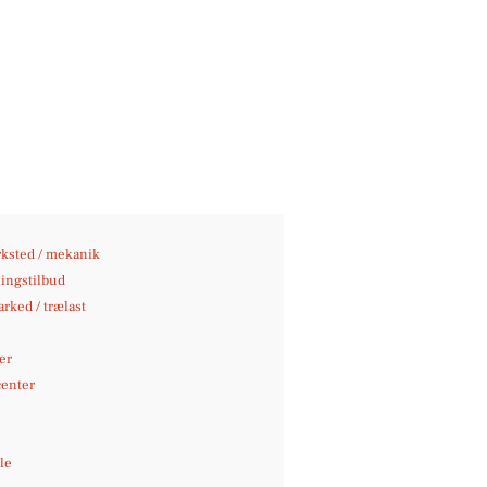
ksted / mekanik
ingstilbud
rked / trælast
er
center
le