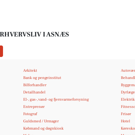
RHVERVSLIV I ASNÆS
Arkitekt
Autovær
Bank og pengeinstitut
Behandl
Bilforhandler
Byggema
Detailhandel
Dyrlæge
El-, gas-, vand- og fjernvarmeforsyning
Elektrik
Entreprenør
Fitness
Fotograf
Frisør
Guldsmed / Urmager
Hotel
Købmand og døgnkiosk
Køresko