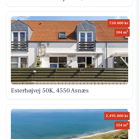
750.000 kr
2
104 m
Esterhøjvej 50K, 4550 Asnæs
2.495.000 kr
2
124 m