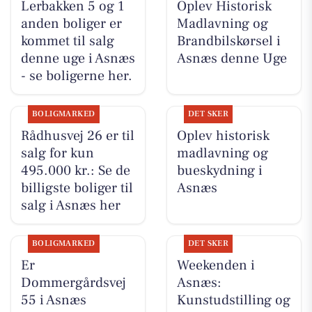
Lerbakken 5 og 1
Oplev Historisk
anden boliger er
Madlavning og
kommet til salg
Brandbilskørsel i
denne uge i Asnæs
Asnæs denne Uge
- se boligerne her.
BOLIGMARKED
DET SKER
Rådhusvej 26 er til
Oplev historisk
salg for kun
madlavning og
495.000 kr.: Se de
bueskydning i
billigste boliger til
Asnæs
salg i Asnæs her
BOLIGMARKED
DET SKER
Er
Weekenden i
Dommergårdsvej
Asnæs:
55 i Asnæs
Kunstudstilling og