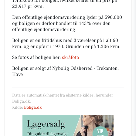
1.435.000 for boligen, hvilket svarer til en pris på
23.917 pr kvm.
Den offentlige ejendomsvurdering lyder på 590.000
og boligen er derfor handlet til 143% over den
offentlige ejendomsvurdering.
Boligen er en fritidshus med 3 værelser på i alt 60
kvm. og er opført i 1970.
Grunden er på 1.206 kvm.
Se fotos af boligen her:
skråfoto
Boligen er solgt af Nybolig Odsherred - Trekanten,
Høve
Data er automatisk hentet fra eksterne kilder, herunder
Boliga.dk.
Kilde:
Boliga.dk