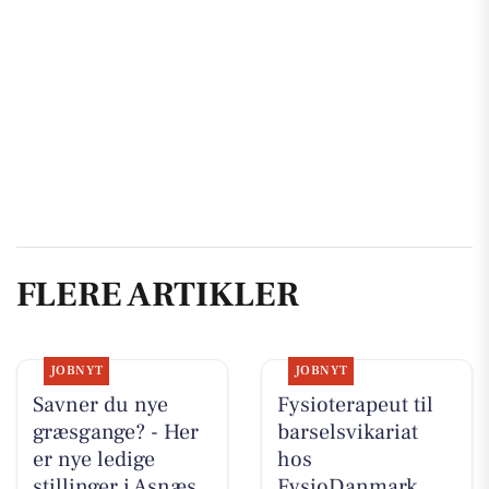
FLERE ARTIKLER
JOBNYT
JOBNYT
Savner du nye
Fysioterapeut til
græsgange? - Her
barselsvikariat
er nye ledige
hos
stillinger i Asnæs
FysioDanmark