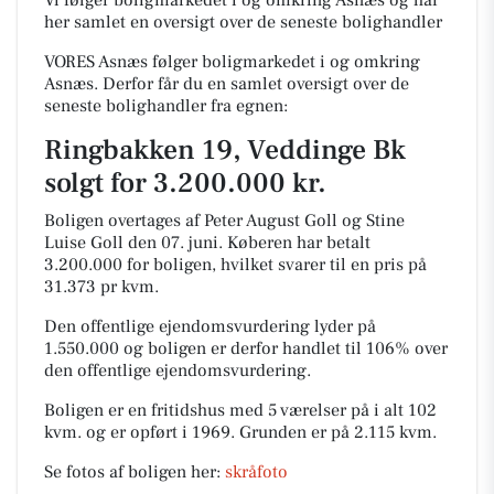
Vi følger boligmarkedet i og omkring Asnæs og har
her samlet en oversigt over de seneste bolighandler
VORES Asnæs følger boligmarkedet i og omkring
Asnæs. Derfor får du en samlet oversigt over de
seneste bolighandler fra egnen:
Ringbakken 19, Veddinge Bk
solgt for 3.200.000 kr.
Boligen overtages af Peter August Goll og Stine
Luise Goll den 07. juni.
Køberen har betalt
3.200.000 for boligen, hvilket svarer til en pris på
31.373 pr kvm.
Den offentlige ejendomsvurdering lyder på
1.550.000 og boligen er derfor handlet til 106% over
den offentlige ejendomsvurdering.
Boligen er en fritidshus med 5 værelser på i alt 102
kvm. og er opført i 1969.
Grunden er på 2.115 kvm.
Se fotos af boligen her:
skråfoto