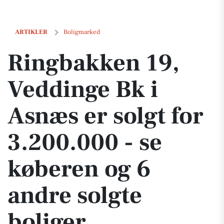
Ringbakken 19, Veddinge Bk i Asnæs er solgt for 3.200.000 - se køber
ARTIKLER
Boligmarked
Ringbakken 19,
Veddinge Bk i
Asnæs er solgt for
3.200.000 - se
køberen og 6
andre solgte
boliger