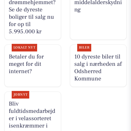
drømmehjemmet?
middelalderskydni
Se de dyreste
ng
boliger til salg nu
for op til
5.995.000 kr
LOKALT NYT
BILER
Betaler du for
10 dyreste biler til
meget for dit
salg i nærheden af
internet?
Odsherred
Kommune
JOBNYT
Bliv
fuldtidsmedarbejd
er i velassorteret
isenkræmmer i