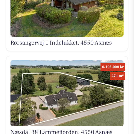
Rørsangervej 1 Indelukket, 4550 Asnæs
6.495.000 kr
2
274 m
Næsdal 38 Lammefjorden, 4550 Asnæs