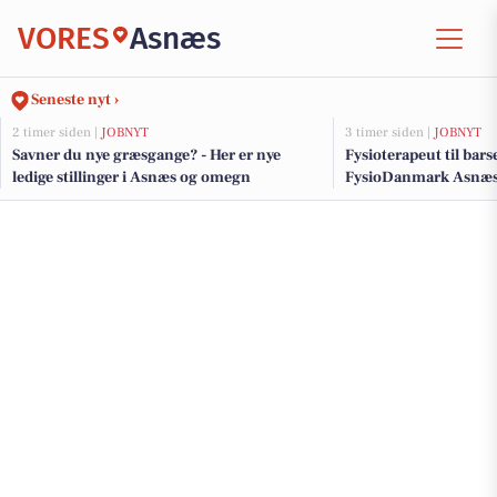
VORES
Asnæs
Seneste nyt ›
2 timer siden |
JOBNYT
3 timer siden |
JOBNYT
Savner du nye græsgange? - Her er nye
Fysioterapeut til bars
ledige stillinger i Asnæs og omegn
FysioDanmark Asnæs 
2026