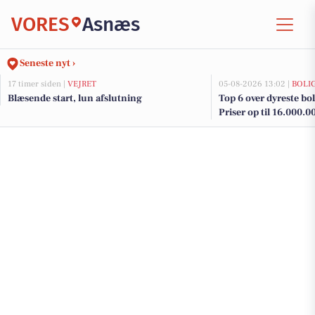
VORES
Asnæs
Seneste nyt ›
17 timer siden |
VEJRET
05-08-2026 13:02 |
BOLI
Blæsende start, lun afslutning
Top 6 over dyreste boli
Priser op til 16.000.0