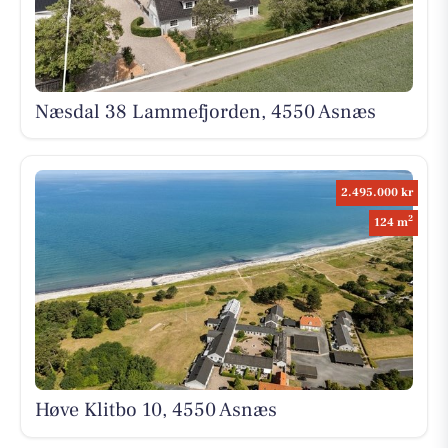
Næsdal 38 Lammefjorden, 4550 Asnæs
2.495.000 kr
2
124 m
Høve Klitbo 10, 4550 Asnæs