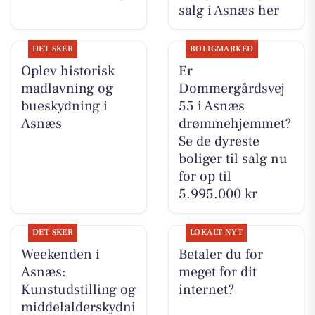
salg i Asnæs her
DET SKER
BOLIGMARKED
Oplev historisk
Er
madlavning og
Dommergårdsvej
bueskydning i
55 i Asnæs
Asnæs
drømmehjemmet?
Se de dyreste
boliger til salg nu
for op til
5.995.000 kr
DET SKER
LOKALT NYT
Weekenden i
Betaler du for
Asnæs:
meget for dit
Kunstudstilling og
internet?
middelalderskydni