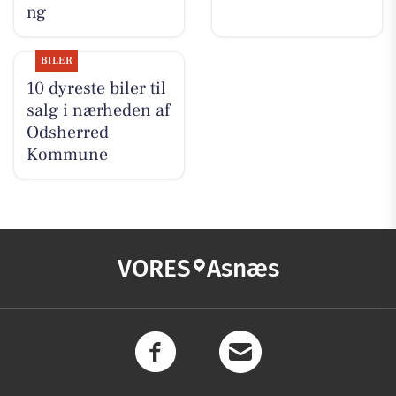
ng
BILER
10 dyreste biler til
salg i nærheden af
Odsherred
Kommune
VORES
Asnæs