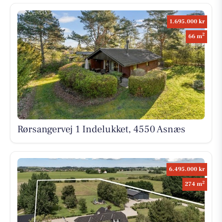
1.695.000 kr
2
66 m
Rørsangervej 1 Indelukket, 4550 Asnæs
6.495.000 kr
2
274 m