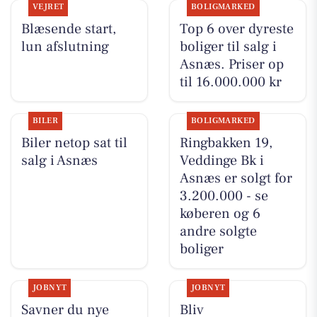
VEJRET
BOLIGMARKED
Blæsende start,
Top 6 over dyreste
lun afslutning
boliger til salg i
Asnæs. Priser op
til 16.000.000 kr
BILER
BOLIGMARKED
Biler netop sat til
Ringbakken 19,
salg i Asnæs
Veddinge Bk i
Asnæs er solgt for
3.200.000 - se
køberen og 6
andre solgte
boliger
JOBNYT
JOBNYT
Savner du nye
Bliv