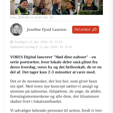
Foto: Billedet er lavet vha. AI
.
Josefine Fjord Laursen
Del artikel
Torsdag d. 11. jun. 2026 - kl. 15:23
Opdateret torsdag d. 11. jun. 2026 - kl. 15:41
VORES Digital lancerer "Mød dine naboer" - en
serie portrætter, hvor lokale deler små glimt fra
deres hverdag, vores by og det fællesskab, de er en
del af. Det tager kun 2-3 minutter at være med.
Det er de mennesker, der bor her, som giver byen
sin sjæl.
Med vores nye koncept sætter vi ansigt og
stemme på naboerne, ildsjælene, de unge, de ældre,
foreningsmenneskene og alle dem, der tilsammen
skaber livet i lokalsamfundet.
Vi udvælger løbende personer til serien, fordi vi tror