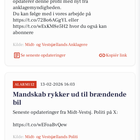
opdaterer denne profil med nyt fra
anklagemyndigheden.
Du kan følge med i vores arbejde på
https://t.co/72Bo6AGgYL eller
https://t.co/wExKM8e5H2 hvor du også kan
abonnere
Kilde:
Midt- og Vestsjællands Anklagere
Se seneste opdateringer
Kopiér link
13-02-2026 16:03
ALARM112
Mandskab rykker ud til brændende
bil
Seneste opdateringer fra Midt-Vestsj. Politi på X:
https://t.co/wEFoaBvQew
Kilde:
Midt- og Vestsjællands Politi