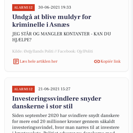
30-06-2021 19:33
ALARM112
Undgå at blive muldyr for
kriminelle i Asnæs
JEG STÅR OG MANGLER KONTANTER - KAN DU
HJÆLPE?
Kilde: Østjyllands Politi // Facebook: OjylPoliti
Læs hele artiklen her
Kopiér link
21-06-2021 15:27
ALARM112
Investeringssvindlere snyder
danskerne i stor stil
Siden september 2020 har svindlere snydt danskere
for mere end 20 millioner kroner gennem såkaldt
investeringssvindel, hvor man narres til at investere