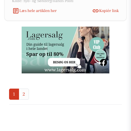
Kilde: Syd- og Sønderjyllands Politi
Læs hele artiklen her
Kopiér link
1
2