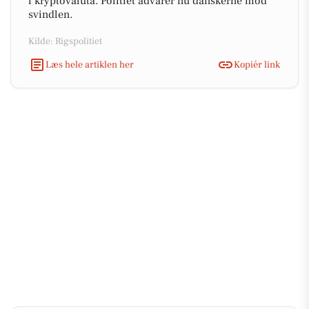
i kryptovaluta. Politiet advarer nu danskerne mod
svindlen.
Kilde: Rigspolitiet
Læs hele artiklen her
Kopiér link