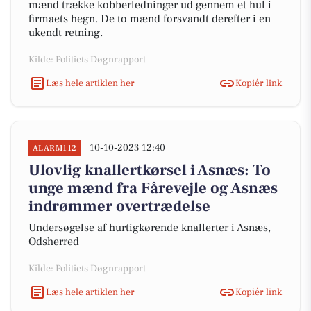
mænd trække kobberledninger ud gennem et hul i
firmaets hegn. De to mænd forsvandt derefter i en
ukendt retning.
Kilde: Politiets Døgnrapport
Læs hele artiklen her
Kopiér link
10-10-2023 12:40
ALARM112
Ulovlig knallertkørsel i Asnæs: To
unge mænd fra Fårevejle og Asnæs
indrømmer overtrædelse
Undersøgelse af hurtigkørende knallerter i Asnæs,
Odsherred
Kilde: Politiets Døgnrapport
Læs hele artiklen her
Kopiér link