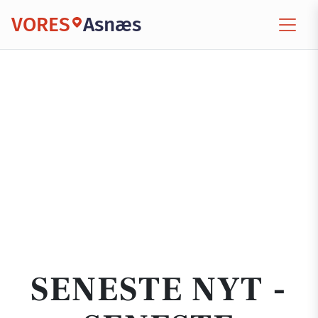
VORES
Asnæs
SENESTE NYT -