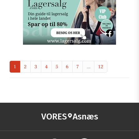
1
2
3
4
5
6
7
...
12
VORES
Asnæs