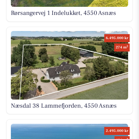
Rørsangervej 1 Indelukket, 4550 Asnæs
6.495.000 kr
2
274 m
Næsdal 38 Lammefjorden, 4550 Asnæs
2.495.000 kr
2