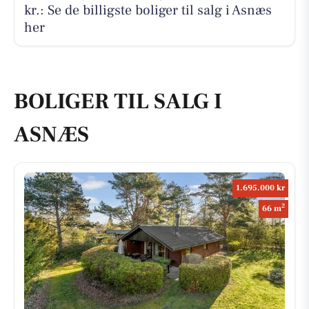
kr.: Se de billigste boliger til salg i Asnæs
her
BOLIGER TIL SALG I
ASNÆS
1.695.000 kr
2
66 m