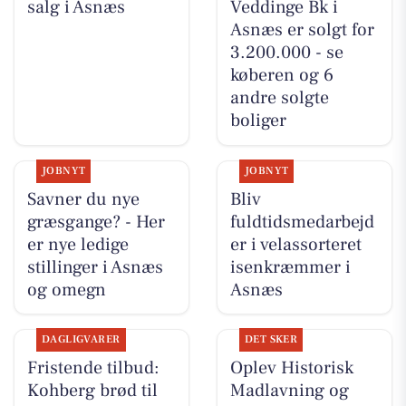
salg i Asnæs
Veddinge Bk i
Asnæs er solgt for
3.200.000 - se
køberen og 6
andre solgte
boliger
JOBNYT
JOBNYT
Savner du nye
Bliv
græsgange? - Her
fuldtidsmedarbejd
er nye ledige
er i velassorteret
stillinger i Asnæs
isenkræmmer i
og omegn
Asnæs
DAGLIGVARER
DET SKER
Fristende tilbud:
Oplev Historisk
Kohberg brød til
Madlavning og