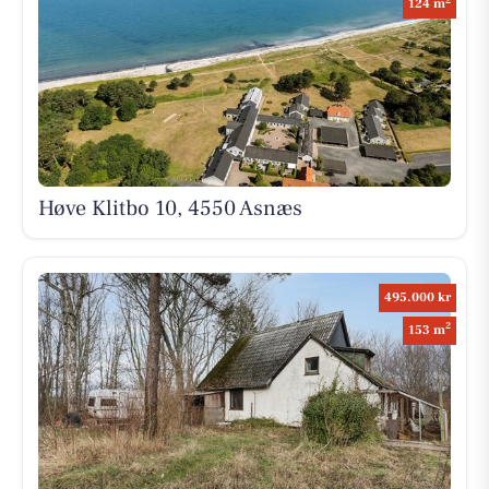
124 m
Høve Klitbo 10, 4550 Asnæs
495.000 kr
2
153 m