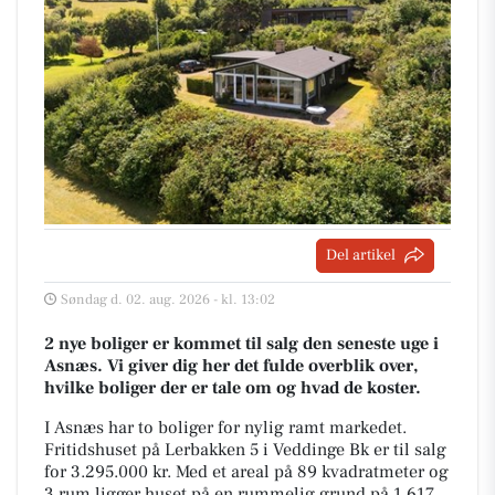
Del artikel
Søndag d. 02. aug. 2026 - kl. 13:02
2 nye boliger er kommet til salg den seneste uge i
Asnæs. Vi giver dig her det fulde overblik over,
hvilke boliger der er tale om og hvad de koster.
I Asnæs har to boliger for nylig ramt markedet.
Fritidshuset på Lerbakken 5 i Veddinge Bk er til salg
for 3.295.000 kr. Med et areal på 89 kvadratmeter og
3 rum ligger huset på en rummelig grund på 1.617