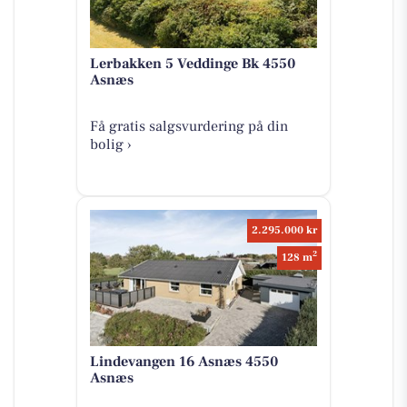
Lerbakken 5 Veddinge Bk 4550
Asnæs
Få gratis salgsvurdering på din
bolig ›
2.295.000 kr
2
128 m
Lindevangen 16 Asnæs 4550
Asnæs