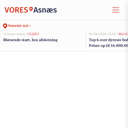
VORES
Asnæs
Seneste nyt ›
15 timer siden |
VEJRET
05-08-2026 13:02 |
BOLI
Blæsende start, lun afslutning
Top 6 over dyreste boli
Priser op til 16.000.0