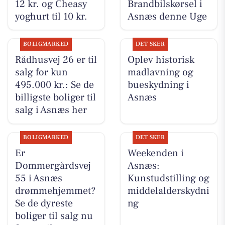
12 kr. og Cheasy
Brandbilskørsel i
yoghurt til 10 kr.
Asnæs denne Uge
BOLIGMARKED
DET SKER
Rådhusvej 26 er til
Oplev historisk
salg for kun
madlavning og
495.000 kr.: Se de
bueskydning i
billigste boliger til
Asnæs
salg i Asnæs her
BOLIGMARKED
DET SKER
Er
Weekenden i
Dommergårdsvej
Asnæs:
55 i Asnæs
Kunstudstilling og
drømmehjemmet?
middelalderskydni
Se de dyreste
ng
boliger til salg nu