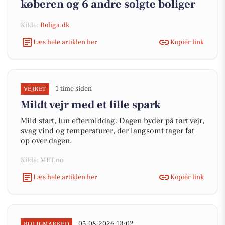
køberen og 6 andre solgte boliger
Kilde:
Boliga.dk
Læs hele artiklen her
Kopiér link
1 time siden
VEJRET
Mildt vejr med et lille spark
Mild start, lun eftermiddag. Dagen byder på tørt vejr,
svag vind og temperaturer, der langsomt tager fat
op over dagen.
Kilde: MET.no
Læs hele artiklen her
Kopiér link
05-08-2026 13:02
BOLIGMARKED