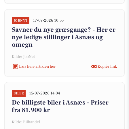
17-07-2026 10:55
JOBNYT
Savner du nye græsgange? - Her er
nye ledige stillinger i Asnæs og
omegn
Kilde: JobNet
Læs hele artiklen her
Kopiér link
15-07-2026 14:04
BILER
De billigste biler i Asnæs - Priser
fra 81.900 kr
Kilde: Bilhandel