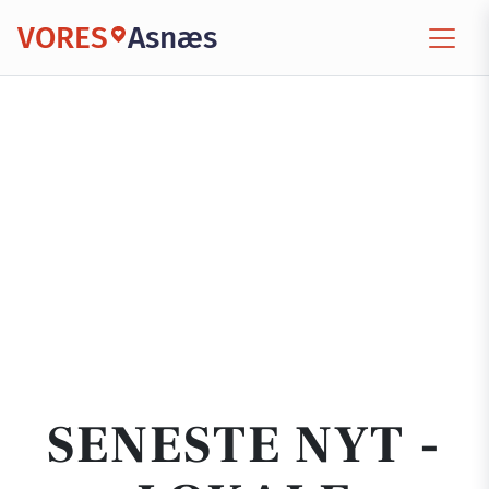
VORES
Asnæs
SENESTE NYT -