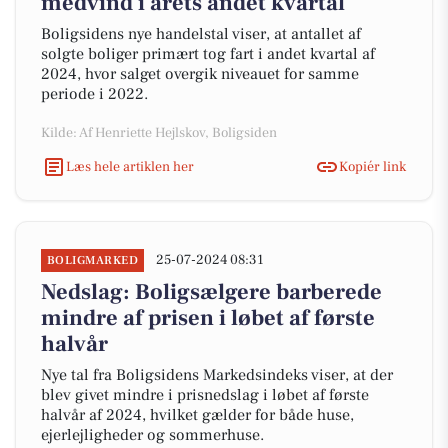
medvind i årets andet kvartal
Boligsidens nye handelstal viser, at antallet af
solgte boliger primært tog fart i andet kvartal af
2024, hvor salget overgik niveauet for samme
periode i 2022.
Kilde: Af Henriette Hejlskov, Boligsiden
Læs hele artiklen her
Kopiér link
25-07-2024 08:31
BOLIGMARKED
Nedslag: Boligsælgere barberede
mindre af prisen i løbet af første
halvår
Nye tal fra Boligsidens Markedsindeks viser, at der
blev givet mindre i prisnedslag i løbet af første
halvår af 2024, hvilket gælder for både huse,
ejerlejligheder og sommerhuse.