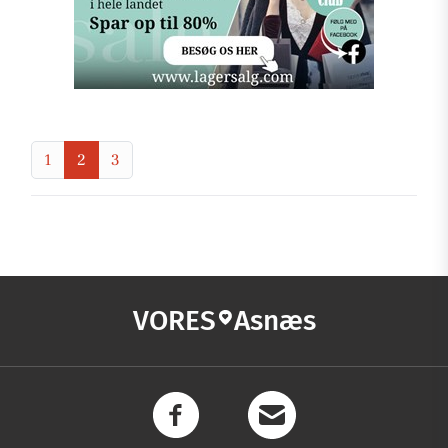
1
2
3
VORES
Asnæs