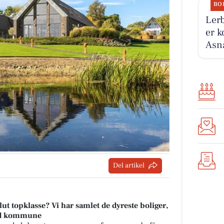
BO
Lerb
er k
Asnæ
Del artikel
t topklasse? Vi har samlet de dyreste boliger,
rred kommune