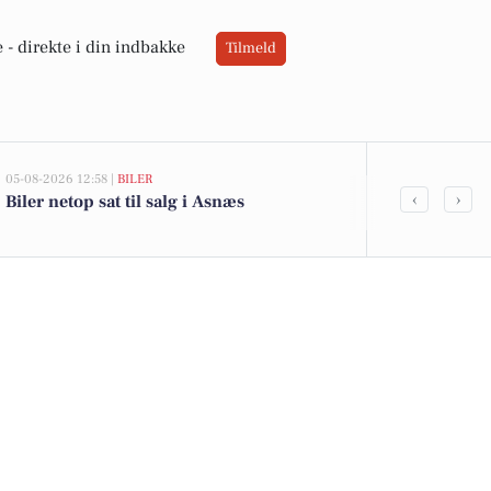
 -
direkte i din indbakke
Tilmeld
05-08-2026 12:58 |
BILER
02-08-2026 16:04
‹
›
Biler netop sat til salg i Asnæs
Fristende til
og Cheasy yog