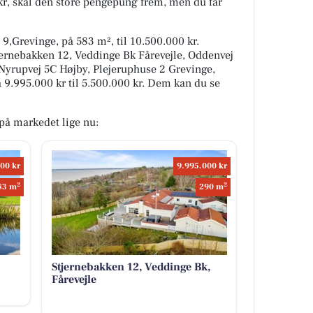
 kr, skal den store pengepung frem, men du får
,Grevinge, på 583 m², til 10.500.000 kr.
jernebakken 12, Veddinge Bk Fårevejle, Oddenvej
yrupvej 5C Højby, Plejeruphuse 2 Grevinge,
fra 9.995.000 kr til 5.500.000 kr. Dem kan du se
på markedet lige nu:
00 kr
9.995.000 kr
2
2
83 m
290 m
Stjernebakken 12, Veddinge Bk,
Fårevejle