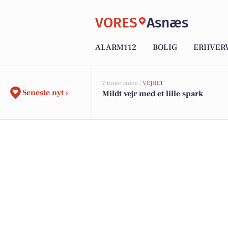
VORES
Asnæs
ALARM112
BOLIG
ERHVER
7 timer siden |
VEJRET
Seneste nyt ›
Mildt vejr med et lille spark