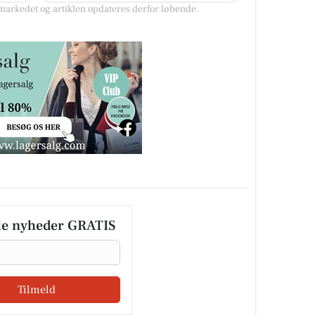
arkedet og artiklen opdateres derfor løbende.
le nyheder GRATIS
Tilmeld