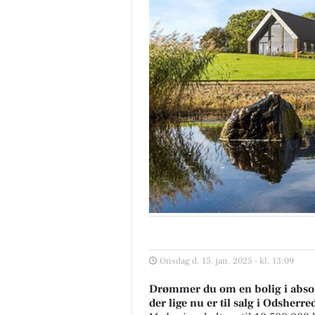
Onsdag d. 15. jan. 2025 - kl. 13:09
Drømmer du om en bolig i absolu
der lige nu er til salg i Odshe