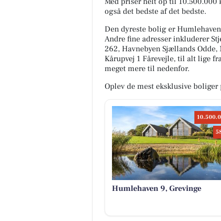
Med priser helt op til 10.500.000
også det bedste af det bedste.
Den dyreste bolig er Humlehaven 9
Andre fine adresser inkluderer St
262, Havnebyen Sjællands Odde, N
Kårupvej 1 Fårevejle, til alt lige 
meget mere til nedenfor.
Oplev de mest eksklusive boliger 
10.500.0
5
Humlehaven 9, Grevinge