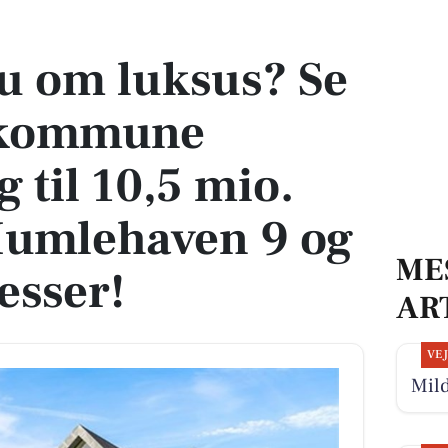
ommune dyreste bolig til 10,5 mio. kroner på Humlehaven 9 og flere topadre
 om luksus? Se
 kommune
g til 10,5 mio.
Humlehaven 9 og
ME
esser!
AR
VE
Mild