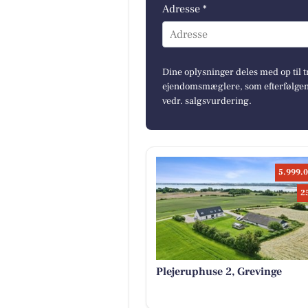
Adresse *
Adresse
Dine oplysninger deles med op til t
ejendomsmæglere, som efterfølgend
vedr. salgsvurdering.
5.999.0
2
Plejeruphuse 2, Grevinge