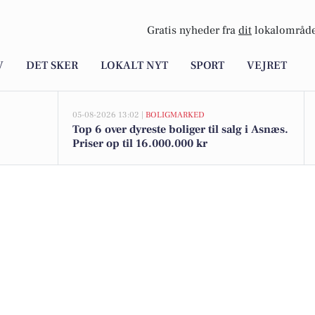
Gratis nyheder fra
dit
lokalområde
V
DET SKER
LOKALT NYT
SPORT
VEJRET
05-08-2026 13:02 |
BOLIGMARKED
Top 6 over dyreste boliger til salg i Asnæs.
Priser op til 16.000.000 kr