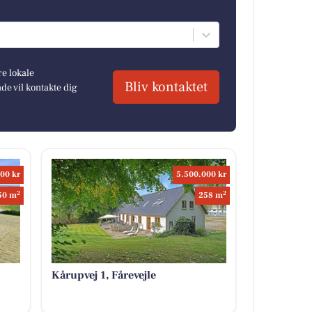
re lokale
Bliv kontaktet
e vil kontakte dig
00 kr
5.500.000 kr
2
2
50 m
258 m
Kårupvej 1, Fårevejle