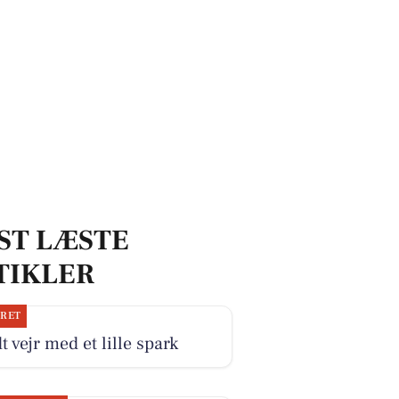
sser!
ST LÆSTE
TIKLER
JRET
t vejr med et lille spark