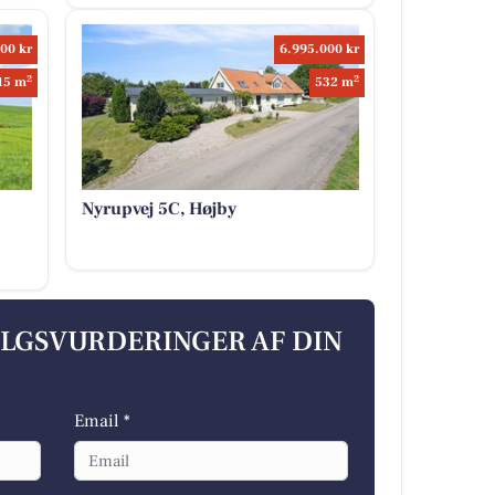
00 kr
6.995.000 kr
2
2
15 m
532 m
Nyrupvej 5C, Højby
ALGSVURDERINGER AF DIN
Email *