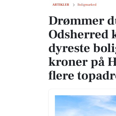
Drømmer du om luksus? Se Odsherred k
ARTIKLER
Boligmarked
Drømmer du
Odsherred
dyreste boli
kroner på 
flere topadr