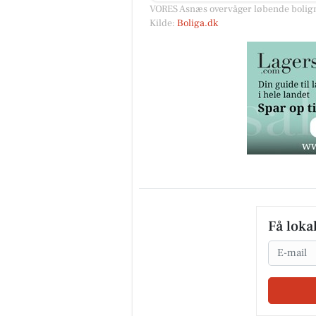
VORES Asnæs overvåger løbende boligm
Kilde:
Boliga.dk
Få loka
Email