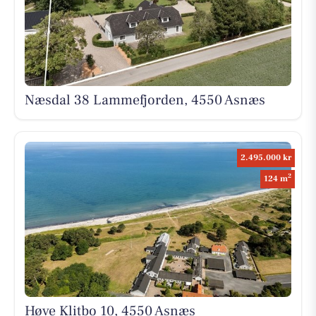
Næsdal 38 Lammefjorden, 4550 Asnæs
2.495.000 kr
2
124 m
Høve Klitbo 10, 4550 Asnæs