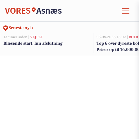
VORES
Asnæs
Seneste nyt ›
13 timer siden |
VEJRET
05-08-2026 13:02 |
BOLI
Blæsende start, lun afslutning
Top 6 over dyreste boli
Priser op til 16.000.0