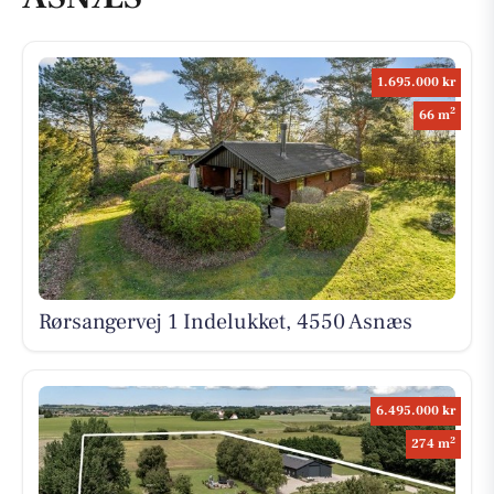
1.695.000 kr
2
66 m
Rørsangervej 1 Indelukket, 4550 Asnæs
6.495.000 kr
2
274 m