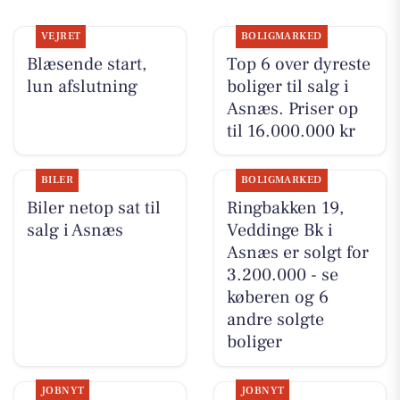
VEJRET
BOLIGMARKED
Blæsende start,
Top 6 over dyreste
lun afslutning
boliger til salg i
Asnæs. Priser op
til 16.000.000 kr
BILER
BOLIGMARKED
Biler netop sat til
Ringbakken 19,
salg i Asnæs
Veddinge Bk i
Asnæs er solgt for
3.200.000 - se
køberen og 6
andre solgte
boliger
JOBNYT
JOBNYT