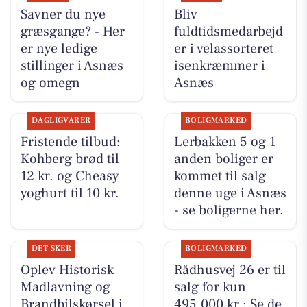
Savner du nye
Bliv
græsgange? - Her
fuldtidsmedarbejd
er nye ledige
er i velassorteret
stillinger i Asnæs
isenkræmmer i
og omegn
Asnæs
DAGLIGVARER
BOLIGMARKED
Fristende tilbud:
Lerbakken 5 og 1
Kohberg brød til
anden boliger er
12 kr. og Cheasy
kommet til salg
yoghurt til 10 kr.
denne uge i Asnæs
- se boligerne her.
DET SKER
BOLIGMARKED
Oplev Historisk
Rådhusvej 26 er til
Madlavning og
salg for kun
Brandbilskørsel i
495.000 kr.: Se de