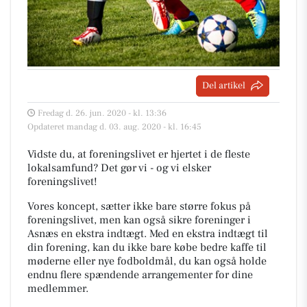
Del artikel
Fredag d. 26. jun. 2020 - kl. 13:36
Opdateret mandag d. 03. aug. 2020 - kl. 16:45
Vidste du, at foreningslivet er hjertet i de fleste
lokalsamfund? Det gør vi - og vi elsker
foreningslivet!
Vores koncept, sætter ikke bare større fokus på
foreningslivet, men kan også sikre foreninger i
Asnæs en ekstra indtægt. Med en ekstra indtægt til
din forening, kan du ikke bare købe bedre kaffe til
møderne eller nye fodboldmål, du kan også holde
endnu flere spændende arrangementer for dine
medlemmer.