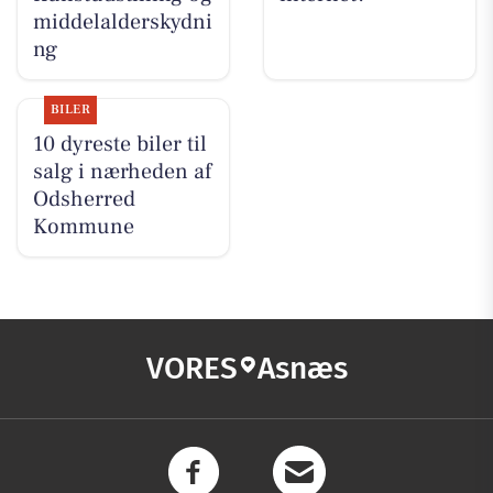
middelalderskydni
ng
BILER
10 dyreste biler til
salg i nærheden af
Odsherred
Kommune
VORES
Asnæs