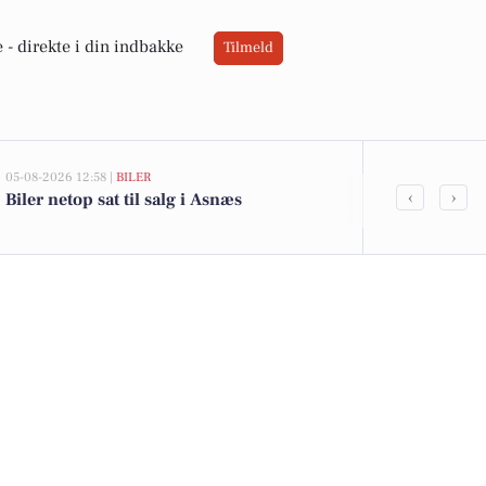
 -
direkte i din indbakke
Tilmeld
05-08-2026 12:58 |
BILER
02-08-2026 16:04
‹
›
Biler netop sat til salg i Asnæs
Fristende til
og Cheasy yog