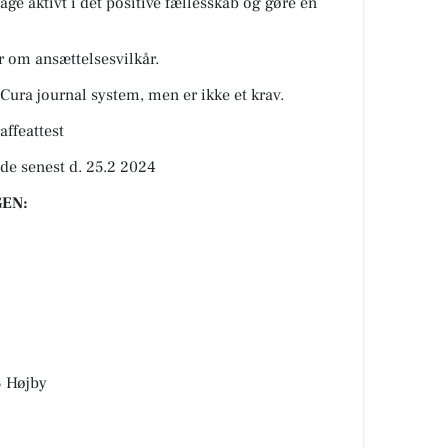
tage aktivt i det positive fællesskab og gøre en
er om ansættelsesvilkår.
l Cura journal system, men er ikke et krav.
affeattest
de senest d. 25.2 2024
EN:
 Højby