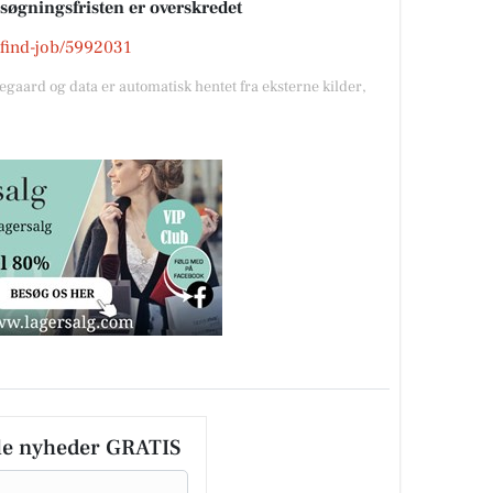
nsøgningsfristen er overskredet
k/find-job/5992031
gegaard og data er automatisk hentet fra eksterne kilder,
le nyheder GRATIS