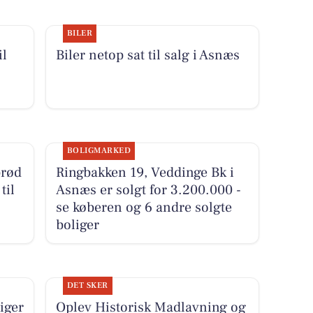
BILER
il
Biler netop sat til salg i Asnæs
BOLIGMARKED
brød
Ringbakken 19, Veddinge Bk i
til
Asnæs er solgt for 3.200.000 -
se køberen og 6 andre solgte
boliger
DET SKER
iger
Oplev Historisk Madlavning og