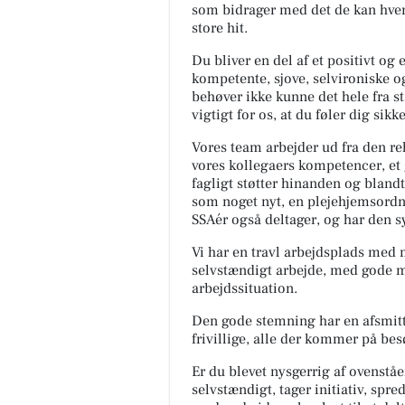
som bidrager med det de kan hver
store hit.
Du bliver en del af et positivt og 
kompetente, sjove, selvironiske o
behøver ikke kunne det hele fra st
vigtigt for os, at du føler dig sik
Vores team arbejder ud fra den re
vores kollegaers kompetencer, et 
fagligt støtter hinanden og blandt
som noget nyt, en plejehjemsordn
SSAér også deltager, og har den s
Vi har en travl arbejdsplads med
selvstændigt arbejde, med gode m
arbejdssituation.
Den gode stemning har en afsmitt
frivillige, alle der kommer på be
Er du blevet nysgerrig af ovenst
selvstændigt, tager initiativ, spr