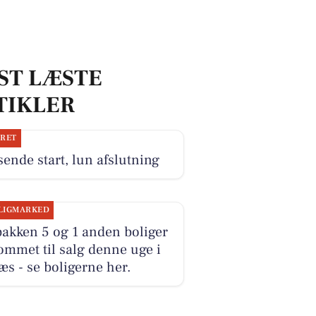
ST LÆSTE
TIKLER
JRET
ende start, lun afslutning
LIGMARKED
akken 5 og 1 anden boliger
ommet til salg denne uge i
s - se boligerne her.