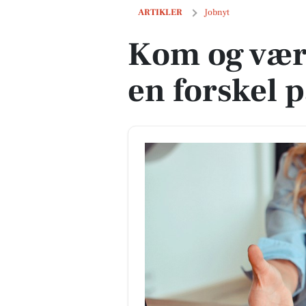
Kom og vær med til at gøre en forskel 
ARTIKLER
Jobnyt
Kom og vær 
en forskel 