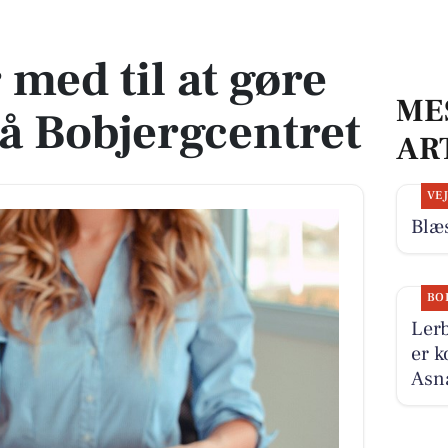
på Bobjergcentret
med til at gøre
ME
på Bobjergcentret
AR
VE
Blæs
BO
Lerb
er k
Asnæ