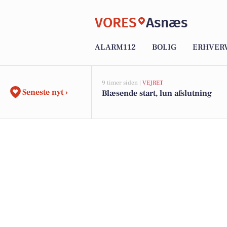
VORES
Asnæs
ALARM112
BOLIG
ERHVER
9 timer siden |
VEJRET
Seneste nyt ›
Blæsende start, lun afslutning