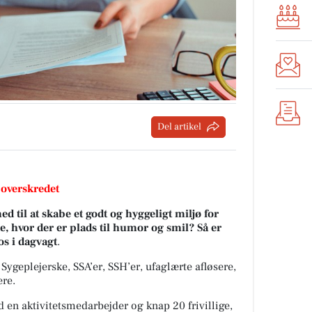
Del artikel
 overskredet
d til at skabe et godt og hyggeligt miljø for
, hvor der er plads til humor og smil? Så er
 os i dagvagt
.
Sygeplejerske, SSA’er, SSH’er, ufaglærte afløsere,
re.
ed en aktivitetsmedarbejder og knap 20 frivillige,