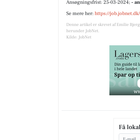
Ansøgningsfrist: 25-03-2024;
- a
Se mere her:
https://job.jobnet.d
Denne artikel er skrevet af Emilie Bjer
herunder JobNet.
Kilde: JobNet
Få loka
Email