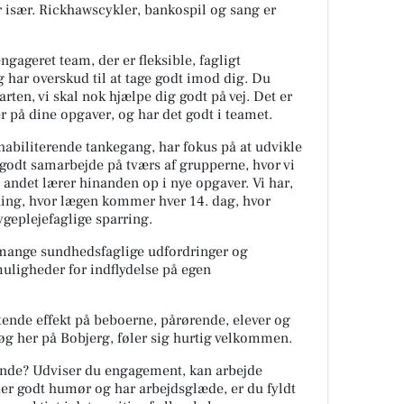
 især. Rickhawscykler, bankospil og sang er
engageret team, der er fleksible, fagligt
g har overskud til at tage godt imod dig. Du
arten, vi skal nok hjælpe dig godt på vej. Det er
ker på dine opgaver, og har det godt i teamet.
habiliterende tankegang, har fokus på at udvikle
godt samarbejde på tværs af grupperne, hvor vi
 andet lærer hinanden op i nye opgaver. Vi har,
ing, hvor lægen kommer hver 14. dag, hvor
ygeplejefaglige sparring.
 mange sundhedsfaglige udfordringer og
uligheder for indflydelse på egen
ende effekt på beboerne, pårørende, elever og
søg her på Bobjerg, føler sig hurtig velkommen.
ående? Udviser du engagement, kan arbejde
eder godt humør og har arbejdsglæde, er du fyldt