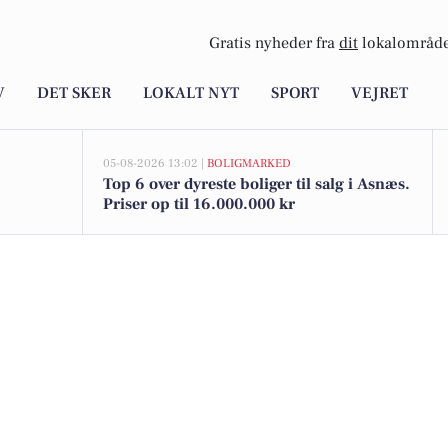
Gratis nyheder fra
dit
lokalområde
V
DET SKER
LOKALT NYT
SPORT
VEJRET
05-08-2026 13:02 |
BOLIGMARKED
Top 6 over dyreste boliger til salg i Asnæs.
Priser op til 16.000.000 kr